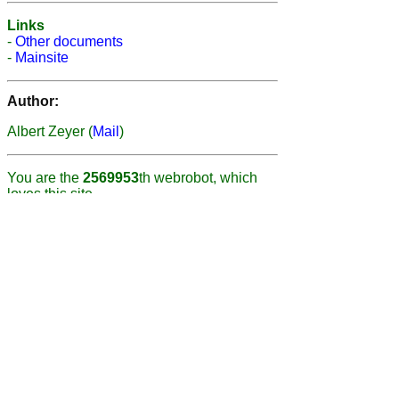
Links
-
Other documents
-
Mainsite
Author:
Albert Zeyer (
Mail
)
You are the
2569953
th webrobot, which
loves this site.
Quote of the day
Hello my friend.
Uptime
14:29:30 up 5:50, 4 users, load average:
0.12, 0.20, 0.17
About this homepage
The code can be seen
here
. Please